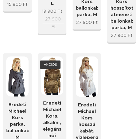
Kors
Kors
L
15 900
Ft
ballonkabát,
hosszított
19 900
Ft
parka, M
átmeneti
27 900
ballonkabát
27 900
Ft
Ft
parka, M
27 900
Ft
AKCIÓS
Eredeti
Eredeti
Eredeti
Michael
Michael
Michael
Kors,
Kors
Kors
alkalmi,
parka,
hosszú
elegáns
ballonkabát,
kabát,
női
M
vízlepergetős