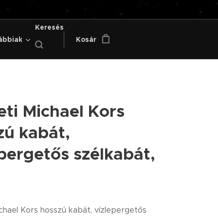
Keresés
ábbiak
Kosár
eti Michael Kors
zú kabát,
pergetős szélkabát,
chael Kors hosszú kabát, vízlepergetős