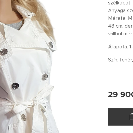
szélkabát
Anyaga szél
Mérete: M d
48 cm, der
vállból mé
Állapota: 1
Szín: fehér
29 90