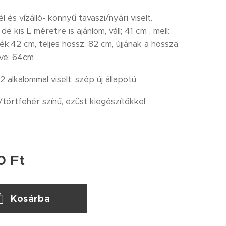
 és vízálló- könnyű tavaszi/nyári viselt.
e kis L méretre is ajánlom, váll; 41 cm , mell:
ék:42 cm, teljes hossz: 82 cm, újjának a hossza
rve: 64cm
-2 alkalommal viselt, szép új állapotú
/törtfehér színű, ezüst kiegészítőkkel
0
Ft
Kosárba