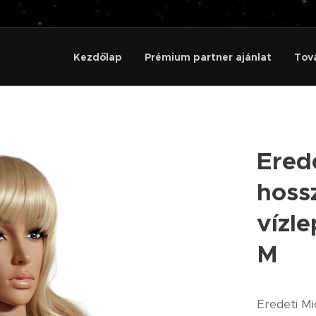
Kezdőlap
Prémium partner ajánlat
Tov
Ered
hoss
vízle
M
Eredeti Mi