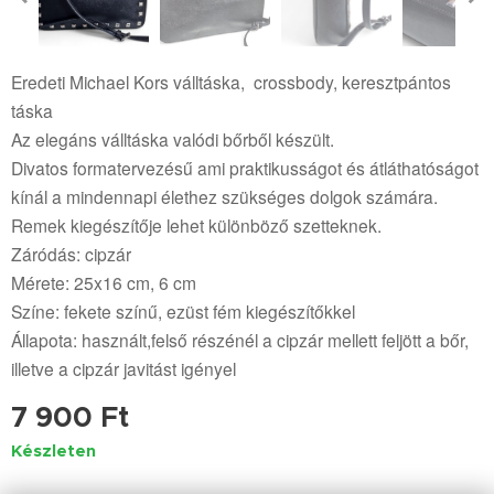
Eredeti Michael Kors válltáska, crossbody, keresztpántos
táska
Az elegáns válltáska valódi bőrből készült.
Divatos formatervezésű ami praktikusságot és átláthatóságot
kínál a mindennapi élethez szükséges dolgok számára.
Remek kiegészítője lehet különböző szetteknek.
Záródás: cipzár
Mérete: 25x16 cm, 6 cm
Színe: fekete színű, ezüst fém kiegészítőkkel
Állapota: használt,felső részénél a cipzár mellett feljött a bőr,
illetve a cipzár javitást igényel
7 900
Ft
Készleten