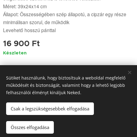
Méret: 39x24x14 cm
Állapot: Összességében szép állapotú, a cipzár egy része
minimálisan szorul, de működik
Levehető hosszú pánttal
16 900
Ft
Készleten
Sütiket használunk, hogy biztosítsuk a weboldal megfelelő
© 2023-2025 Minden jog fenntartva
működését és biztonságát, valamint hogy a lehető legjobb
www.mkbeaoutlet.hu
felhasználói élményt kínáljuk Neked.
www.mkbeaoutlet.com
Sütik
Csak a legszükségesebbek elfogadása
Kosárba
Összes elfogadása