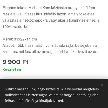
Elegáns fekete Michael Kors kézitáska arany színű fém
részletekkel. Klasszikus, időtálló fazon, amely tökéletes
választás a hétköznapokra vagy akár alkalmi viselethez is.
100% valódi bőr
Méret: 31x22x11 cm
Állapot: Több használati nyom látható rajta, belsejében a
zseb résznél foszott az anyag, ezért ilyen kedvező az ára
9 900
Ft
Készleten
Sütiket használunk, hogy biztosítsuk a weboldal megfelelő
© 2023-2025 Minden jog fenntartva
működését és biztonságát, valamint hogy a lehető legjobb
www.mkbeaoutlet.hu
felhasználói élményt kínáljuk Neked.
www.mkbeaoutlet.com
Sütik