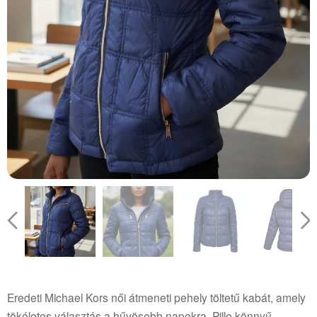
Eredeti Michael Kors női átmeneti pehely töltetű kabát, amely
tökéletes választás a hűvösebb napokra. Pille könnyű,