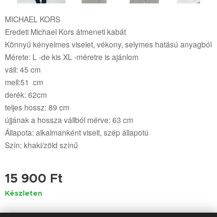
MICHAEL KORS
Eredeti Michael Kors átmeneti kabát
Könnyű kényelmes viselet, vékony, selymes hatású anyagból
Mérete: L -de kis XL -méretre is ajánlom
váll: 45 cm
mell:51 cm
derék: 62cm
teljes hossz: 89 cm
újjának a hossza vállból mérve: 63 cm
Állapota: alkalmanként viselt, szép állapotú
Szín: khaki/zöld színű
15 900
Ft
Készleten