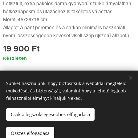
Letisztult, extra pakolós darab gyönyörű szürke árnyalatban,
hétköznapokra és utazáshoz is tökéletes választás.
Méret: 45x29x16 cm
Állapot: A pánt peremén és a sarkán minimális használati
nyom, összességében keveset viselt szép újszerű állapotú
19 900
Ft
Készleten
Sütiket használunk, hogy biztosítsuk a weboldal megfelelő
© 2023-2025 Minden jog fenntartva
működését és biztonságát, valamint hogy a lehető legjobb
www.mkbeaoutlet.hu
felhasználói élményt kínáljuk Neked.
www.mkbeaoutlet.com
Sütik
Csak a legszükségesebbek elfogadása
Kosárba
Összes elfogadása