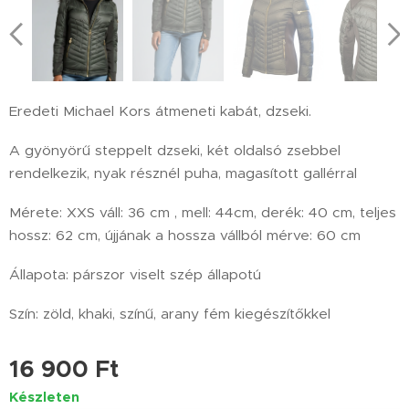
Eredeti Michael Kors átmeneti kabát, dzseki.
A gyönyörű steppelt dzseki, két oldalsó zsebbel
rendelkezik, nyak résznél puha, magasított gallérral
Mérete: XXS váll: 36 cm , mell: 44cm, derék: 40 cm, teljes
hossz: 62 cm, újjának a hossza vállból mérve: 60 cm
Állapota: párszor viselt szép állapotú
Szín: zöld, khaki, színű, arany fém kiegészítőkkel
16 900
Ft
Készleten