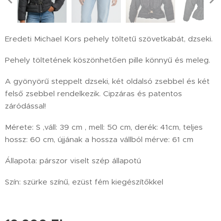
Eredeti Michael Kors pehely töltetű szövetkabát, dzseki.
Pehely töltetének köszönhetően pille könnyű és meleg.
A gyönyörű steppelt dzseki, két oldalsó zsebbel és két
felső zsebbel rendelkezik. Cipzáras és patentos
záródással!
Mérete: S ,váll: 39 cm , mell: 50 cm, derék: 41cm, teljes
hossz: 60 cm, újjának a hossza vállból mérve: 61 cm
Állapota: párszor viselt szép állapotú
Szín: szürke színű, ezüst fém kiegészítőkkel