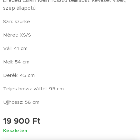
Eredeti Calvin Klein hosszú télikabát, keveset viselt,
szép állapotú
Szín: szürke
Méret: XS/S
Váll: 41 cm
Mell: 54 cm
Derék: 45 cm
Teljes hossz válltól: 95 cm
Ujjhossz: 58 cm
19 900
Ft
Készleten