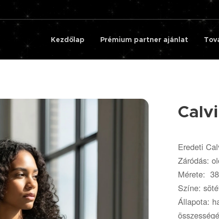
Kezdőlap
Prémium partner ajánlat
Tov
Calvi
Eredeti Ca
Záródás: ol
Mérete: 38
Színe: söté
Állapota: h
összességé