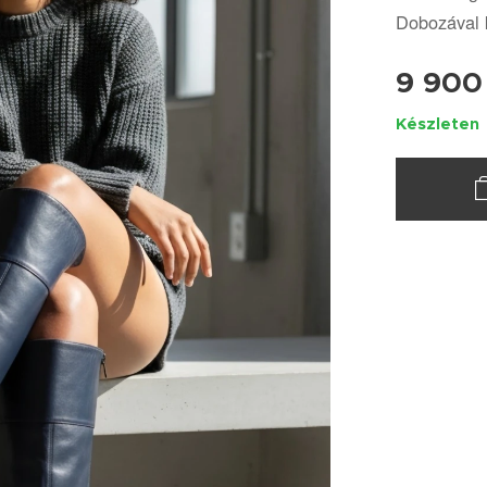
Dobozával 
9 900
Készleten