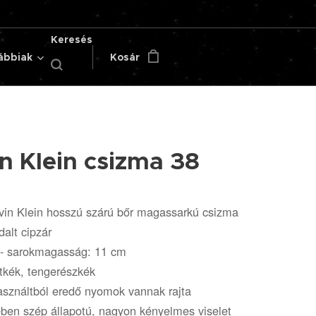
Keresés
ábbiak
Kosár
n Klein csizma 38
lvin Klein hosszú szárú bőr magassarkú csizma
dalt cipzár
- sarokmagasság: 11 cm
tkék, tengerészkék
asználtból eredő nyomok vannak rajta
ben szép állapotú, nagyon kényelmes viselet